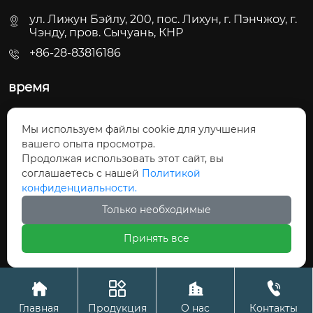
	...
ул. Лижун Бэйлу, 200, пос. Лихун, г. Пэнчжоу, г.
Чэнду, пров. Сычуань, КНР
+86-28-83816186
время
Пн - Пт: 09:30 - 22:00
Мы используем файлы cookie для улучшения
Сб - Вс: 10:00 - 22:30
вашего опыта просмотра.
Продолжая использовать этот сайт, вы
соглашаетесь с нашей
Политикой
конфиденциальности.
Только необходимые
Авторское право©ООО «Сычуань Синшули
Принять все
ХлопкоТекстиль»




Главная
Продукция
О нас
Контакты