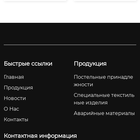
ности Ибина
й печати и крашени
бления»
 опубликовали «Спе
я текстиля в патрул
циальный план дей
ьной зоне экономи
ствий по стимулиро
ческого развития Ю
ванию потреблени
ньлянь.

я», в соответствии с
 политической конц
епц...
Быстрые ссылки
Продукция
Главная
Постельные принадле
жности
Продукция
Специальные текстиль
Новости
ные изделия
О Hас
Аварийные материалы
Контакты
Контактная информация