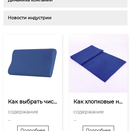
Динамика компании
Новости индустрии
Как выбрать чист
Как хлопковые на
охлопковый напо
полнители влияю
содержание

содержание

лнитель для одея
т на экотренд?
л?
Преимущества чист
Экологическая безо
Подробнее
Подробнее