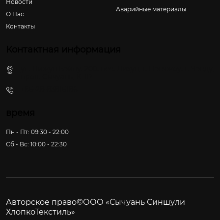
Новости
Аварийные материалы
О Hас
Контакты
Контактная информация
ул. Лижун Бэйлу, 200, пос. Лихун, г. Пэнчжоу, г. Чэнду,
пров. Сычуань, КНР
+86-28-83816186
время
Пн - Пт: 09:30 - 22:00
Сб - Вс: 10:00 - 22:30
Авторское право©ООО «Сычуань Синшули
ХлопкоТекстиль»