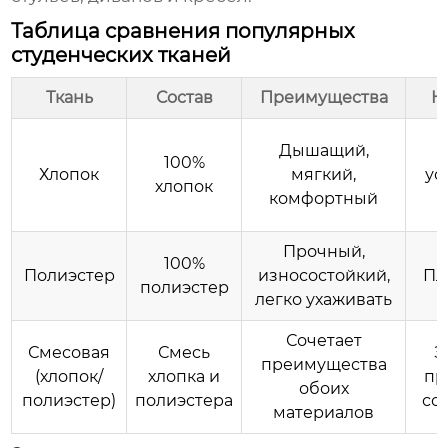
Таблица сравнения популярных
студенческих тканей
Ткань
Состав
Преимущества
Н
Дышащий,
100%
Хлопок
мягкий,
ус
хлопок
комфортный
Прочный,
100%
Полиэстер
износостойкий,
Пл
полиэстер
легко ухаживать
Сочетает
Смесовая
Смесь
З
преимущества
(хлопок/
хлопка и
пр
обоих
полиэстер)
полиэстера
со
материалов