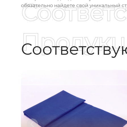
Соответ
обязательно найдете свой уникальный
с
Продукц
Соответств