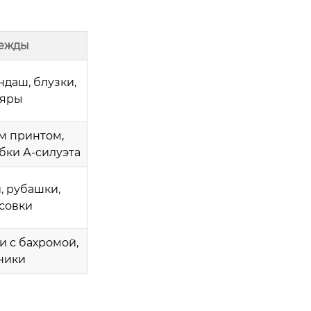
ежды
даш, блузки,
ляры
м принтом,
бки А-силуэта
, рубашки,
ссовки
и с бахромой,
ники