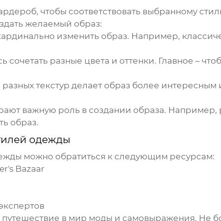
гардероб, чтобы соответствовать выбранному
сти
оздать желаемый образ:
кардинально изменить образ. Например, класси
ь сочетать разные цвета и оттенки. Главное – что
 разных текстур делает образ более интересным
рают важную роль в создании образа. Например, 
ь образ.
тилей одежды
дежды
можно обратиться к следующим ресурсам:
r's Bazaar
 экспертов
е путешествие в мир моды и самовыражения. Не б