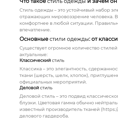
Что такое
стиль одежды
и зачем он
Стиль одежды
– это устойчивый набор э
отражающих мировоззрение человека. 
комфортнее в любой ситуации. Правиль
впечатление.
Основные
стили одежды
: от клас
Существует огромное количество
стилей
актуальные:
Классический
стиль
Классика – это элегантность, сдержанно
ткани (шерсть, шелк, хлопок), приглуше
официальных мероприятий.
Деловой
стиль
Деловой
стиль
– это подвид классическо
блузки. Цветовая гамма обычно нейтраль
известный производитель тканей (
https:/
делового гардероба.