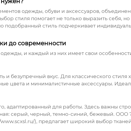
 нужен?
лементов одежды, обуви и аксессуаров, объедине
Выбор
стиля
помогает не только выразить себя, но
но подобранный
стиль
подчеркивает индивидуаль
сики до современности
 одежды
, и каждый из них имеет свои особеннос
сть и безупречный вкус. Для классического
стиля
х
нные цвета и минималистичные аксессуары. Идеа
го, адаптированный для работы. Здесь важны стр
ная: серый, черный, темно-синий, бежевый. ООО
/www.scxsl.ru/
), предлагает широкий выбор ткане