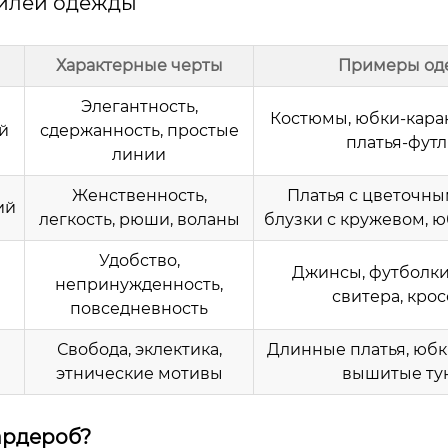
илей одежды
Характерные черты
Примеры од
Элегантность,
Костюмы, юбки-каран
й
сдержанность, простые
платья-фут
линии
Женственность,
Платья с цветочны
ий
легкость, рюши, воланы
блузки с кружевом, ю
Удобство,
Джинсы, футболки
непринужденность,
свитера, кро
повседневность
Свобода, эклектика,
Длинные платья, юбк
этнические мотивы
вышитые ту
ардероб?