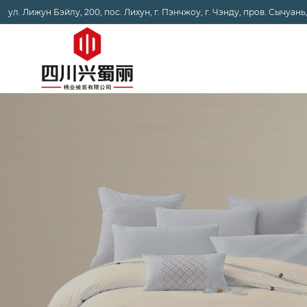
ул. Лижун Бэйлу, 200, пос. Лихун, г. Пэнчжоу, г. Чэнду, пров. Сычуань