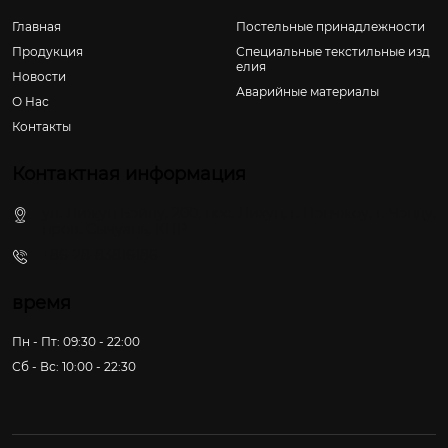
Главная
Постельные принадлежности
Продукция
Специальные текстильные изд
елия
Новости
Аварийные материалы
О Hас
Контакты
Контактная информация
ул. Лижун Бэйлу, 200, пос. Лихун, г. Пэнчжоу, г. Чэнду,
пров. Сычуань, КНР
+86-28-83816186
время
Пн - Пт: 09:30 - 22:00
Сб - Вс: 10:00 - 22:30