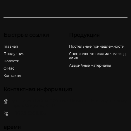
Быстрые ссылки
Продукция
Главная
Постельные принадлежности
Продукция
Специальные текстильные изд
елия
Новости
Аварийные материалы
О Hас
Контакты
Контактная информация
ул. Лижун Бэйлу, 200, пос. Лихун, г. Пэнчжоу, г. Чэнду,
пров. Сычуань, КНР
+86-28-83816186
время