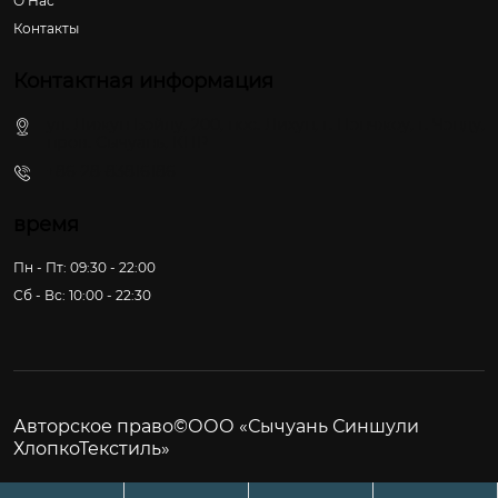
О Hас
Контакты
Контактная информация
ул. Лижун Бэйлу, 200, пос. Лихун, г. Пэнчжоу, г. Чэнду,
пров. Сычуань, КНР
+86-28-83816186
время
Пн - Пт: 09:30 - 22:00
Сб - Вс: 10:00 - 22:30
Авторское право©ООО «Сычуань Синшули
ХлопкоТекстиль»