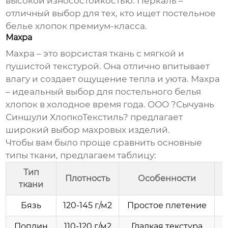
высокой износостойкостью. Перкаль –
отличный выбор для тех, кто ищет
постельное
белье хлопок
премиум-класса.
Махра
Махра – это ворсистая ткань с мягкой и
пушистой текстурой. Она отлично впитывает
влагу и создает ощущение тепла и уюта. Махра
– идеальный выбор для
постельного белья
хлопок
в холодное время года.
ООО ?Сычуань
Синшули ХлопкоТекстиль?
предлагает
широкий выбор махровых изделий.
Чтобы вам было проще сравнить основные
типы ткани, предлагаем таблицу:
Тип
Плотность
Особенности
ткани
Бязь
120-145 г/м2
Простое плетение
Поплин
110-120 г/м2
Гладкая текстура