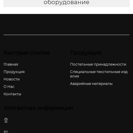
оборудование
Быстрые ссылки
Продукция
Главная
Постельные принадлежности
Продукция
Специальные текстильные изд
елия
Новости
Аварийные материалы
О Hас
Контакты
Контактная информация
ул. Лижун Бэйлу, 200, пос. Лихун, г. Пэнчжоу, г. Чэнду,
пров. Сычуань, КНР
+86-28-83816186