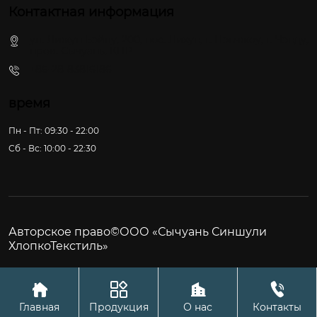
Контактная информация
ул. Лижун Бэйлу, 200, пос. Лихун, г. Пэнчжоу, г. Чэнду,
пров. Сычуань, КНР
+86-28-83816186
время
Пн - Пт: 09:30 - 22:00
Сб - Вс: 10:00 - 22:30
Авторское право©ООО «Сычуань Синшули
ХлопкоТекстиль»




Главная
Продукция
О нас
Контакты