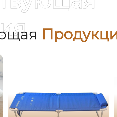
ствующая
ия
ующая
Продукц