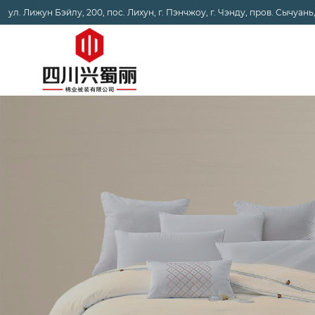
ул. Лижун Бэйлу, 200, пос. Лихун, г. Пэнчжоу, г. Чэнду, пров. Сычуань