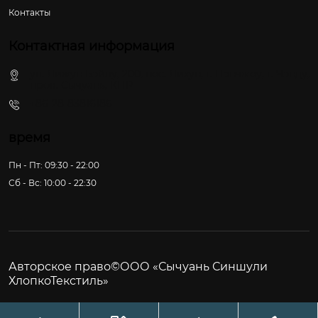
Контакты
Контактная информация
ул. Лижун Бэйлу, 200, пос. Лихун, г. Пэнчжоу, г. Чэнду,
пров. Сычуань, КНР
+86-28-83816186
время
Пн - Пт: 09:30 - 22:00
Сб - Вс: 10:00 - 22:30
Авторское право©ООО «Сычуань Синшули
ХлопкоТекстиль»