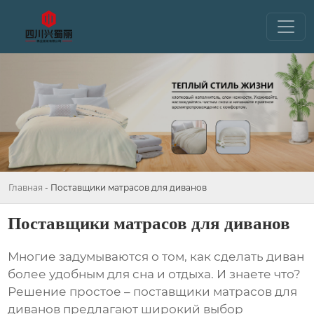
Главная
-
Поставщики матрасов для диванов
Поставщики матрасов для диванов
Многие задумываются о том, как сделать диван
более удобным для сна и отдыха. И знаете что?
Решение простое –
поставщики матрасов для
диванов
предлагают широкий выбор