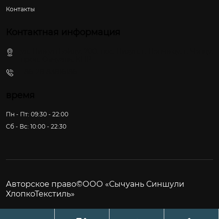
Контакты
Контактная информация
ул. Лижун Бэйлу, 200, пос. Лихун, г. Пэнчжоу, г. Чэнду,
пров. Сычуань, КНР
+86-28-83816186
время
Пн - Пт: 09:30 - 22:00
Сб - Вс: 10:00 - 22:30
Авторское право©ООО «Сычуань Синшули
ХлопкоТекстиль»