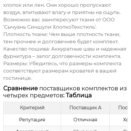
хлопок или лен. Они хорошо пропускают
воздух, впитывают влагу и приятны на ощупь.
Возможно вас заинтересуют ткани от
ООО
'Сычуань Синшули ХлопкоТекстиль'
.
Плотность ткани:
Чем выше плотность ткани,
тем прочнее и долговечнее будет комплект.
Качество пошива:
Аккуратные швы и надежная
фурнитура – залог долговечности комплекта.
Размеры:
Убедитесь, что размеры комплекта
соответствуют размерам кроватей в вашей
гостинице.
Сравнение
поставщиков комплектов из
четырех предметов
: Таблица
Критерий
Поставщик A
Пост
Репутация
Отличная
Хо