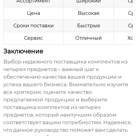
Ассортимент
Широкий
Ср
Цена
Высокая
Ср
Сроки поставки
Быстрые
Ср
Сервис
Отличный
Хо
Заключение
Выбор надежного
поставщика комплектов из
четырех предметов
– важный шаг к
обеспечению качества вашей продукции и
успеха вашего бизнеса. Внимательно изучите
все критерии, оцените качество
предлагаемой продукции и выберите
поставщика комплектов из четырех
предметов
, который наилучшим образом
соответствует вашим потребностям. Надеемся,
что данное руководство поможет вам сделать