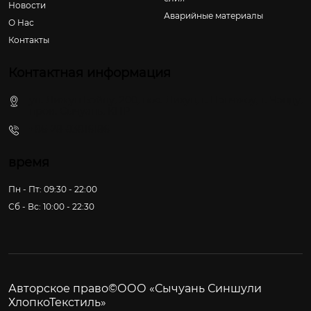
Новости
Аварийные материалы
О Hас
Контакты
Контактная информация
ул. Лижун Бэйлу, 200, пос. Лихун, г. Пэнчжоу, г. Чэнду,
пров. Сычуань, КНР
+86-28-83816186
время
Пн - Пт: 09:30 - 22:00
Сб - Вс: 10:00 - 22:30
Авторское право©ООО «Сычуань Синшули
ХлопкоТекстиль»