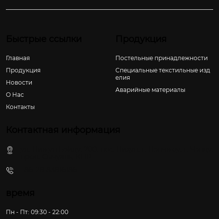
Быстрые ссылки
Продукция
Главная
Постельные принадлежности
Продукция
Специальные текстильные изд
елия
Новости
Аварийные материалы
О Hас
Контакты
Контактная информация
ул. Лижун Бэйлу, 200, пос. Лихун, г. Пэнчжоу, г. Чэнду,
пров. Сычуань, КНР
+86-28-83816186
время
Пн - Пт: 09:30 - 22:00