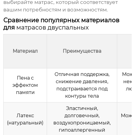
выбирайте матрас, который соответствует
вашим потребностям и возможностям.
Сравнение популярных материалов
для
матрасов двуспальных
Материал
Преимущества
Отличная поддержка,
Може
Пена с
снижение давления,
неко
эффектом
подстраивается под
лю
памяти
контуры тела
Эластичный,
Латекс
долговечный,
Може
(натуральный)
воздухопроницаемый,
гипоаллергенный