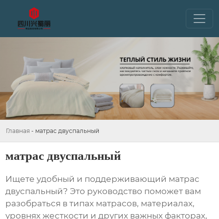
Главная
-
матрас двуспальный
матрас двуспальный
Ищете удобный и поддерживающий
матрас
двуспальный
? Это руководство поможет вам
разобраться в типах матрасов, материалах,
уровнях жесткости и других важных факторах,