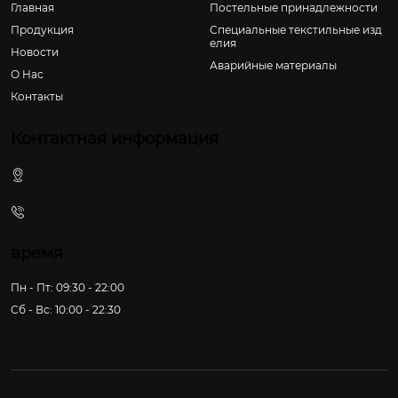
Главная
Постельные принадлежности
Продукция
Специальные текстильные изд
елия
Новости
Аварийные материалы
О Hас
Контакты
Контактная информация
ул. Лижун Бэйлу, 200, пос. Лихун, г. Пэнчжоу, г. Чэнду,
пров. Сычуань, КНР
+86-28-83816186
время
Пн - Пт: 09:30 - 22:00
Сб - Вс: 10:00 - 22:30