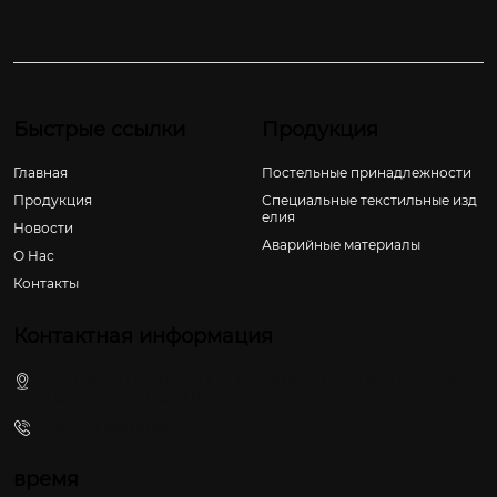
Быстрые ссылки
Продукция
Главная
Постельные принадлежности
Продукция
Специальные текстильные изд
елия
Новости
Аварийные материалы
О Hас
Контакты
Контактная информация
ул. Лижун Бэйлу, 200, пос. Лихун, г. Пэнчжоу, г. Чэнду,
пров. Сычуань, КНР
+86-28-83816186
время