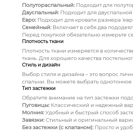
Полутораспальный:
Подходит для полуто
Двуспальный:
Подходит для двуспальной 
Евро:
Подходит для кровати размера 'евро
Семейный:
Включает в себя два пододея
Перед покупкой обязательно измерьте св
Плотность ткани
Плотность ткани измеряется в количестве
ткань. Для хорошего качества постельно
Стиль и дизайн
Выбор стиля и дизайна – это вопрос личн
спальни. Вы можете выбрать однотонное 
Тип застежки
Обратите внимание на тип застежки под
Пуговицы:
Классический и надежный вар
Молния:
Удобный и быстрый способ заст
Завязки:
Стильный и оригинальный вариа
Без застежки (с клапаном):
Просто и удоб