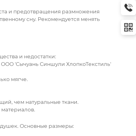
еста и предотвращения размножения
ственному сну. Рекомендуется менять
ества и недостатки:
 ООО 'Сычуань Синшули ХлопкоТекстиль'
ько мягче.
щий, чем натуральные ткани.
 материалов.
одушек. Основные размеры: