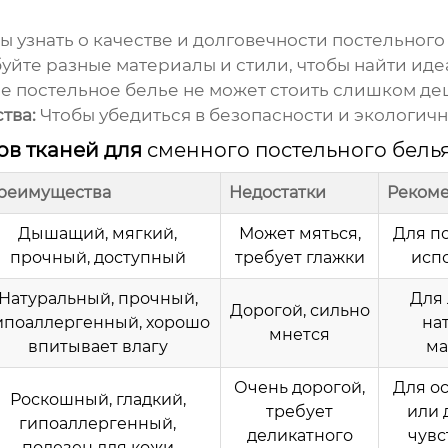
ы узнать о качестве и долговечности постельного 
йте разные материалы и стили, чтобы найти иде
е постельное белье не может стоить слишком де
тва:
Чтобы убедиться в безопасности и экологич
ов тканей для
сменного постельного бель
реимущества
Недостатки
Реком
Дышащий, мягкий,
Может мяться,
Для п
прочный, доступный
требует глажки
исп
Натуральный, прочный,
Для
Дорогой, сильно
ипоаллергенный, хорошо
на
мнется
впитывает влагу
ма
Очень дорогой,
Для о
Роскошный, гладкий,
требует
или 
гипоаллергенный,
деликатного
чувс
полезен для кожи