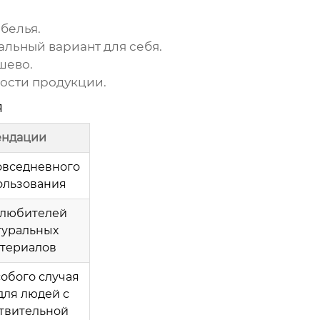
белья.
альный вариант для себя.
шево.
ности продукции.
я
ендации
овседневного
ользования
 любителей
туральных
териалов
собого случая
для людей с
твительной