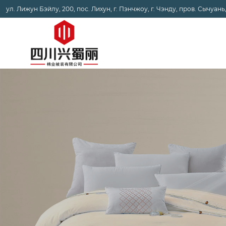
ул. Лижун Бэйлу, 200, пос. Лихун, г. Пэнчжоу, г. Чэнду, пров. Сычуань