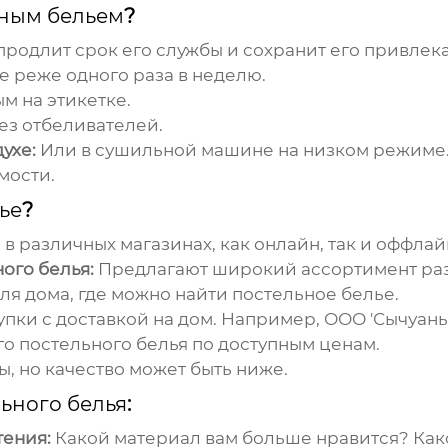
ным бельем
?
продлит срок его службы и сохранит его привлек
е реже одного раза в неделю.
м на этикетке.
ез отбеливателей.
ухе:
Или в сушильной машине на низком режиме
мости.
ье
?
в различных магазинах, как онлайн, так и оффлай
ого белья:
Предлагают широкий ассортимент раз
ля дома, где можно найти постельное белье.
пки с доставкой на дом. Например, ООО 'Сычуан
о постельного белья по доступным ценам.
 но качество может быть ниже.
ьного белья
:
тения:
Какой материал вам больше нравится? Как