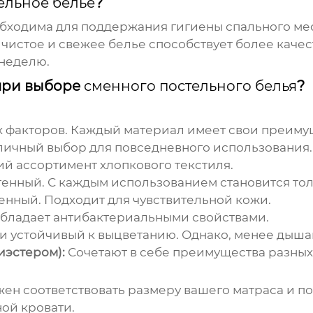
ельное белье
?
обходима для поддержания гигиены спального м
 чистое и свежее белье способствует более каче
 неделю.
 при выборе
сменного постельного белья
?
х факторов. Каждый материал имеет свои преимущ
ичный выбор для повседневного использования.
й ассортимент хлопкового текстиля.
енный. С каждым использованием становится тол
нный. Подходит для чувствительной кожи.
обладает антибактериальными свойствами.
и устойчивый к выцветанию. Однако, менее дыша
иэстером):
Сочетают в себе преимущества разных
ен соответствовать размеру вашего матраса и п
ой кровати.