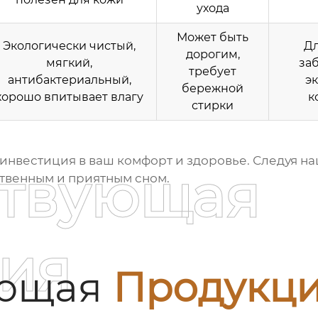
ухода
Может быть
Экологически чистый,
Дл
дорогим,
мягкий,
за
требует
антибактериальный,
э
бережной
хорошо впитывает влагу
к
стирки
 инвестиция в ваш комфорт и здоровье. Следуя н
ствующая
твенным и приятным сном.
ия
ующая
Продукц