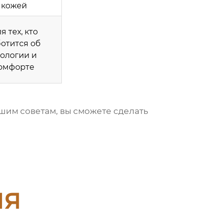
кожей
я тех, кто
ботится об
кологии и
омфорте
ашим советам, вы сможете сделать
ия