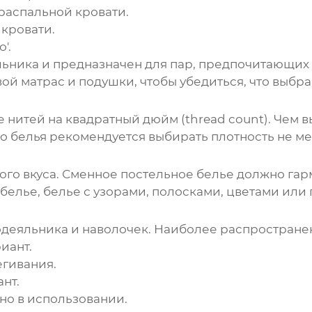
распальной кровати.
кровати.
'.
льника и предназначен для пар, предпочитающих 
ой матрас и подушки, чтобы убедиться, что выбр
 нитей на квадратный дюйм (thread count). Чем 
го белья рекомендуется выбирать плотность не ме
ого вкуса.
Сменное постельное белье
должно гар
белье, белье с узорами, полосками, цветами ил
одеяльника и наволочек. Наиболее распростране
иант.
егивания.
нт.
но в использовании.