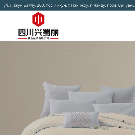
ул. Лижун Бэйлу, 200, пос. Лихун, г. Пэнчжоу, г. Чэнду, пров. Сычуань