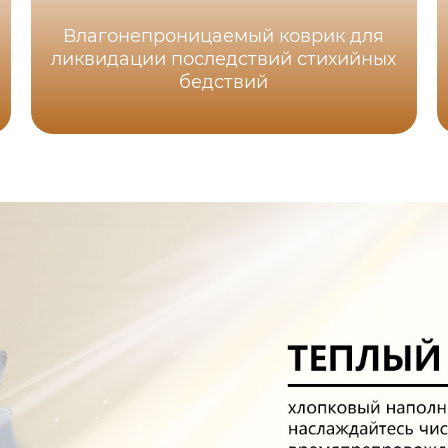
Влагонепроницаемый коврик для
ликвидации последствий стихийных
бедствий