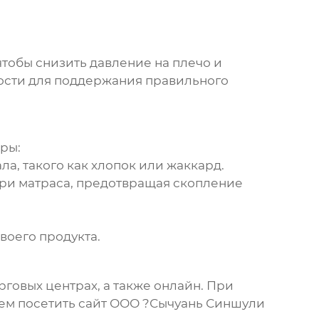
чтобы снизить давление на плечо и
кости для поддержания правильного
ры:
а, такого как хлопок или жаккард.
ри матраса, предотвращая скопление
воего продукта.
говых центрах, а также онлайн. При
ем посетить сайт
ООО ?Сычуань Синшули