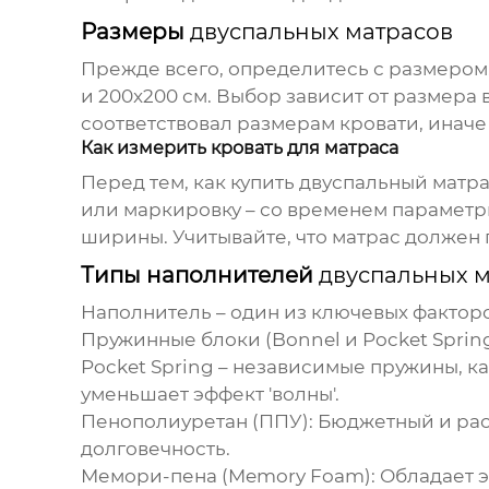
Размеры
двуспальных матрасов
Прежде всего, определитесь с размером
и 200x200 см. Выбор зависит от размера
соответствовал размерам кровати, иначе
Как измерить кровать для матраса
Перед тем, как
купить двуспальный матр
или маркировку – со временем параметры
ширины. Учитывайте, что матрас должен 
Типы наполнителей
двуспальных 
Наполнитель – один из ключевых факторо
Пружинные блоки (Bonnel и Pocket Spring
Pocket Spring – независимые пружины, к
уменьшает эффект 'волны'.
Пенополиуретан (ППУ):
Бюджетный и расп
долговечность.
Мемори-пена (Memory Foam):
Обладает э