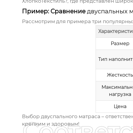
ХлопкоТекстиль?
, где представлен широ
Пример: Сравнение
двуспальных 
Рассмотрим для примера три популярны
Характеристи
Размер
Тип наполнит
Жесткость
Максимальн
нагрузка
Цена
Выбор
двуспального матраса
– ответстве
Соответ
крепким и здоровым!