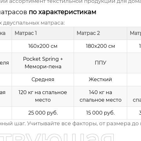
кий ассортимент текстильной продукции для дома
матрасов
по характеристикам
х
двуспальных матраса
:
ка
Матрас 1
Матрас 2
Мат
160x200 см
180x200 см
Pocket Spring +
еля
ППУ
Мемори-пена
Средняя
Жесткий
ая
120 кг на спальное
140 кг на
место
спальное место
сп
25 000 руб.
15 000 руб.
нный шаг. Учитывайте все факторы, от размера до 
ствующая