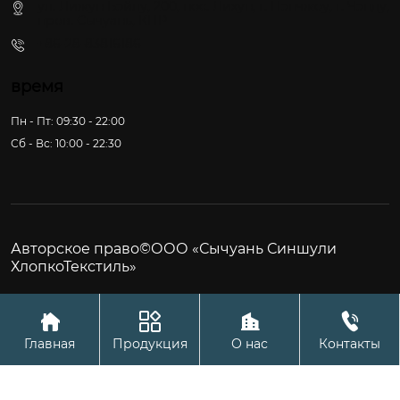
ул. Лижун Бэйлу, 200, пос. Лихун, г. Пэнчжоу, г. Чэнду,
пров. Сычуань, КНР
+86-28-83816186
время
Пн - Пт: 09:30 - 22:00
Сб - Вс: 10:00 - 22:30
Авторское право©ООО «Сычуань Синшули
ХлопкоТекстиль»




Главная
Продукция
О нас
Контакты