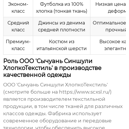
Эконом-
Футболка из 100%
Низкая цена,
класс
хлопка (тонкая ткань)
деформи
Средний
Джинсы из денима
Оптимальное с
класс
средней плотности
прочный 
Премиум-
Костюм из
Высокое кач
класс
итальянской шерсти
элегантны
Роль ООО 'Сычуань Синшули
ХлопкоТекстиль' в производстве
качественной одежды
ООО 'Сычуань Синшули ХлопкоТекстиль'
(смотрите больше на
https://www.scxsl.ru/
)
является производителем текстильной
продукции, в том числе тканей для различных
классов одежды
. Фабрика использует
современное оборудование и передовые
технологии, чтобы обеспечить высокое