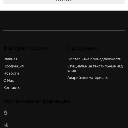
Быстрые ссылки
Продукция
Главная
Постельные принадлежности
Продукция
Специальные текстильные изд
елия
Новости
Аварийные материалы
О Hас
Контакты
Контактная информация
ул. Лижун Бэйлу, 200, пос. Лихун, г. Пэнчжоу, г. Чэнду,
пров. Сычуань, КНР
+86-28-83816186