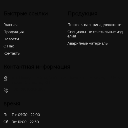
Быстрые ссылки
Продукция
Главная
Постельные принадлежности
Продукция
Специальные текстильные изд
елия
Новости
Аварийные материалы
О Hас
Контакты
Контактная информация
ул. Лижун Бэйлу, 200, пос. Лихун, г. Пэнчжоу, г. Чэнду,
пров. Сычуань, КНР
+86-28-83816186
время
Пн - Пт: 09:30 - 22:00
Сб - Вс: 10:00 - 22:30