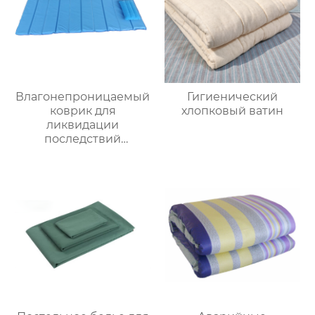
Влагонепроницаемый
Гигиенический
коврик для
хлопковый ватин
ликвидации
последствий
стихийных бедствий