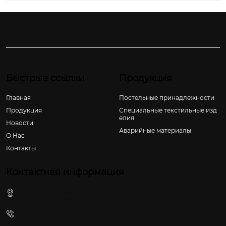
Быстрые ссылки
Продукция
Главная
Постельные принадлежности
Продукция
Специальные текстильные изд
елия
Новости
Аварийные материалы
О Hас
Контакты
Контактная информация
ул. Лижун Бэйлу, 200, пос. Лихун, г. Пэнчжоу, г. Чэнду,
пров. Сычуань, КНР
+86-28-83816186