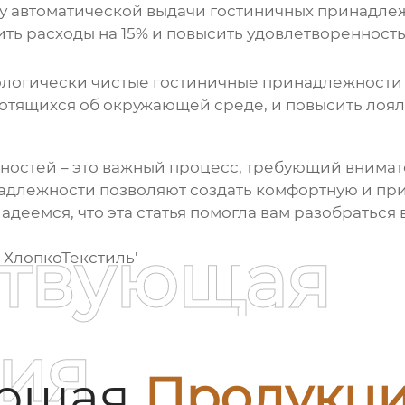
му автоматической выдачи
гостиничных принадле
ть расходы на 15% и повысить удовлетворенность
кологически чистые
гостиничные принадлежности
отящихся об окружающей среде, и повысить лоял
ностей
– это важный процесс, требующий внимат
длежности позволяют создать комфортную и прия
адеемся, что эта статья помогла вам разобраться 
ствующая
 ХлопкоТекстиль'
ия
ующая
Продукц