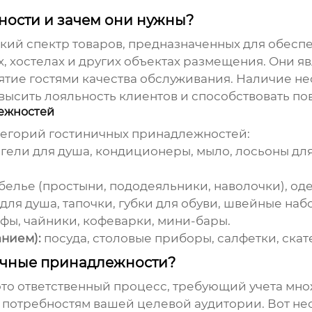
ности и зачем они нужны?
окий спектр товаров, предназначенных для обесп
ах, хостелах и других объектах размещения. Они
ятие гостями качества обслуживания. Наличие н
ысить лояльность клиентов и способствовать п
ежностей
тегорий
гостиничных принадлежностей
:
гели для душа, кондиционеры, мыло, лосьоны для
белье (простыни, пододеяльники, наволочки), од
ля душа, тапочки, губки для обуви, швейные набо
йфы, чайники, кофеварки, мини-бары.
нием):
посуда, столовые приборы, салфетки, скат
ичные принадлежности?
это ответственный процесс, требующий учета мно
м потребностям вашей целевой аудитории. Вот не