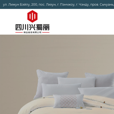
ул. Лижун Бэйлу, 200, пос. Лихун, г. Пэнчжоу, г. Чэнду, пров. Сычуань